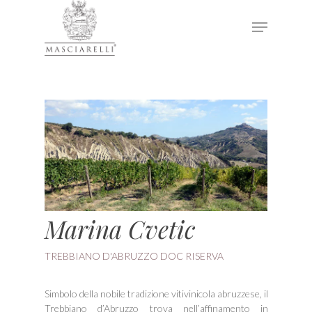
Hit enter to search or ESC to close
Marina Cvetic
TREBBIANO D'ABRUZZO DOC RISERVA
Simbolo della nobile tradizione vitivinicola abruzzese, il
Trebbiano d’Abruzzo trova nell’affinamento in