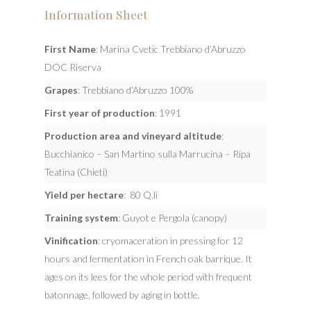
Information Sheet
First Name
: Marina Cvetic Trebbiano d’Abruzzo
DOC Riserva
Grapes
: Trebbiano d’Abruzzo 100%
First year of production
: 1991
Production area and vineyard altitude
:
Bucchianico – San Martino sulla Marrucina – Ripa
Teatina (Chieti)
Yield per hectare
: 80 Q.li
Training system
: Guyot e Pergola (canopy)
Vinification
: cryomaceration in pressing for 12
hours and fermentation in French oak barrique. It
ages on its lees for the whole period with frequent
batonnage, followed by aging in bottle.