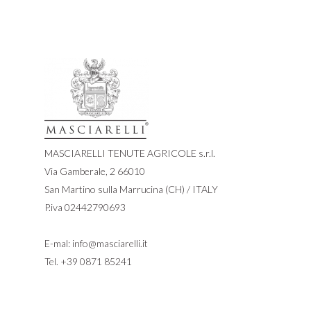
MASCIARELLI TENUTE AGRICOLE s.r.l.
Via Gamberale, 2 66010
San Martino sulla Marrucina (CH) / ITALY
P.iva 02442790693
E-mal:
info@masciarelli.it
Tel.
+39 0871 85241