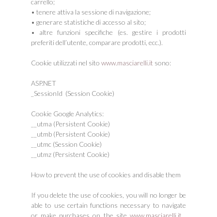
carrello;
• tenere attiva la sessione di navigazione;
• generare statistiche di accesso al sito;
• altre funzioni specifiche (es. gestire i prodotti
preferiti dell’utente, comparare prodotti, ecc.).
Cookie utilizzati nel sito
www.masciarelli.it
sono:
ASP.NET
_SessionId (Session Cookie)
Cookie Google Analytics:
__utma (Persistent Cookie)
__utmb (Persistent Cookie)
__utmc (Session Cookie)
__utmz (Persistent Cookie)
How to prevent the use of cookies and disable them
If you delete the use of cookies, you will no longer be
able to use certain functions necessary to navigate
or make purchases on the site
www.masciarelli.it
,