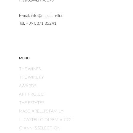
E-mal:
info@masciarelli.it
Tel.
+39 0871 85241
MENU
THE WINES
THE WINERY
AWARDS
ART PROJECT
THE ESTATES
MASCIARELLI'S FAMILY
IL CASTELLO DI SEMIVICOLI
GIANNI’S SELECTION