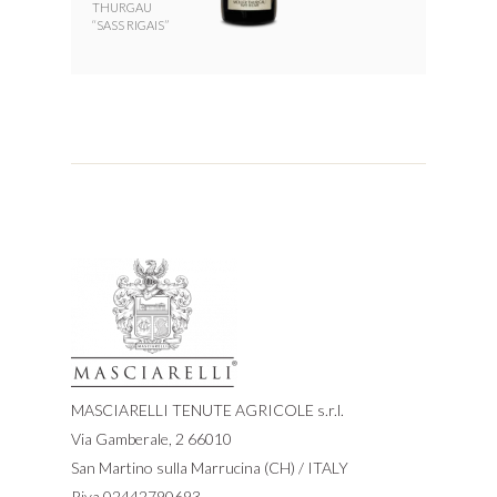
THURGAU
“SASS RIGAIS”
MASCIARELLI TENUTE AGRICOLE s.r.l.
Via Gamberale, 2 66010
San Martino sulla Marrucina (CH) / ITALY
P.iva 02442790693