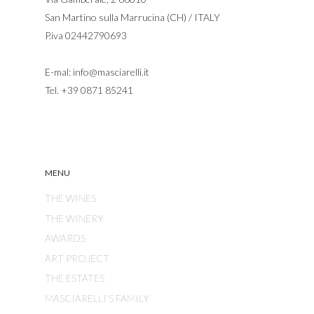
San Martino sulla Marrucina (CH) / ITALY
P.iva 02442790693
E-mal:
info@masciarelli.it
Tel.
+39 0871 85241
MENU
THE WINES
THE WINERY
AWARDS
ART PROJECT
THE ESTATES
MASCIARELLI'S FAMILY