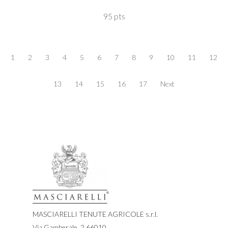
95 pts
1
2
3
4
5
6
7
8
9
10
11
12
13
14
15
16
17
Next
MASCIARELLI TENUTE AGRICOLE s.r.l.
Via Gamberale, 2 66010