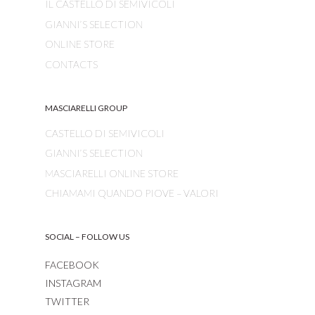
IL CASTELLO DI SEMIVICOLI
GIANNI’S SELECTION
ONLINE STORE
CONTACTS
MASCIARELLI GROUP
CASTELLO DI SEMIVICOLI
GIANNI’S SELECTION
MASCIARELLI ONLINE STORE
CHIAMAMI QUANDO PIOVE – VALORI
SOCIAL – FOLLOW US
FACEBOOK
INSTAGRAM
TWITTER