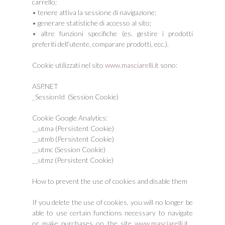
carrello;
• tenere attiva la sessione di navigazione;
• generare statistiche di accesso al sito;
• altre funzioni specifiche (es. gestire i prodotti
preferiti dell’utente, comparare prodotti, ecc.).
Cookie utilizzati nel sito
www.masciarelli.it
sono:
ASP.NET
_SessionId (Session Cookie)
Cookie Google Analytics:
__utma (Persistent Cookie)
__utmb (Persistent Cookie)
__utmc (Session Cookie)
__utmz (Persistent Cookie)
How to prevent the use of cookies and disable them
If you delete the use of cookies, you will no longer be
able to use certain functions necessary to navigate
or make purchases on the site
www.masciarelli.it
,