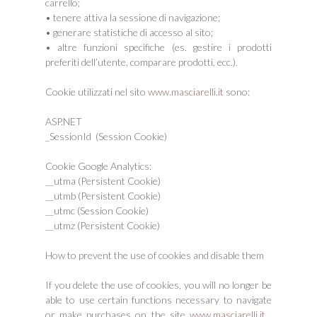
carrello;
• tenere attiva la sessione di navigazione;
• generare statistiche di accesso al sito;
• altre funzioni specifiche (es. gestire i prodotti
preferiti dell’utente, comparare prodotti, ecc.).
Cookie utilizzati nel sito
www.masciarelli.it
sono:
ASP.NET
_SessionId (Session Cookie)
Cookie Google Analytics:
__utma (Persistent Cookie)
__utmb (Persistent Cookie)
__utmc (Session Cookie)
__utmz (Persistent Cookie)
How to prevent the use of cookies and disable them
If you delete the use of cookies, you will no longer be
able to use certain functions necessary to navigate
or make purchases on the site
www.masciarelli.it
,