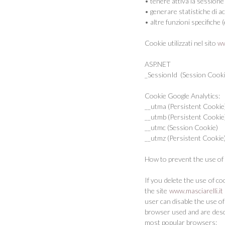
• tenere attiva la sessione
• generare statistiche di ac
• altre funzioni specifiche (
Cookie utilizzati nel sito
ww
ASP.NET
_SessionId (Session Cooki
Cookie Google Analytics:
__utma (Persistent Cookie
__utmb (Persistent Cookie
__utmc (Session Cookie)
__utmz (Persistent Cookie
How to prevent the use of
If you delete the use of c
the site
www.masciarelli.it
user can disable the use o
browser used and are descr
most popular browsers: