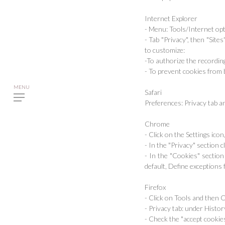
Internet Explorer
- Menu: Tools/Internet op
- Tab "Privacy", then "Sit
to customize:
-To authorize the recording
- To prevent cookies from 
Safari
Preferences: Privacy tab 
Chrome
- Click on the Settings ic
- In the "Privacy" section 
- In the "Cookies" section
default, Define exceptions
Firefox
- Click on Tools and then 
- Privacy tab: under Histor
- Check the "accept cookie