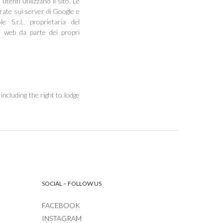
tenti utilizzano il sito. Le
trate sui server di Google e
 S.r.l., proprietaria del
to web da parte dei propri
including the right to lodge
SOCIAL – FOLLOW US
FACEBOOK
INSTAGRAM