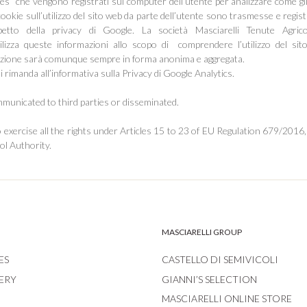
kies” che vengono registrati sul computer dell’utente per analizzare come gli u
ookie sull’utilizzo del sito web da parte dell’utente sono trasmesse e regis
etto della privacy di Google. La società Masciarelli Tenute Agricole
tilizza queste informazioni allo scopo di comprendere l’utilizzo del si
zione sarà comunque sempre in forma anonima e aggregata.
i rimanda all’informativa sulla Privacy di Google Analytics.
mmunicated to third parties or disseminated.
 to exercise all the rights under Articles 15 to 23 of EU Regulation 679/2016, 
ol Authority.
MASCIARELLI GROUP
ES
CASTELLO DI SEMIVICOLI
ERY
GIANNI’S SELECTION
MASCIARELLI ONLINE STORE