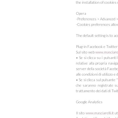
the installation of cookies
Opera
-Preferences > Advanced 
-Cookies preferences allo
The default setting is to ac
Plug-in Facebook e Twitter
Sul sito web
www.masciarell
• Se si clicca su i pulsant
relative alla propria navi
server della società Faceb
alle condizioni di utilizzo e
• Se si clicca sul pulsante
che saranno registrate su
trattamento dei dati di Twit
Google Analytics
Il sito
www.masciarelli.it
ut