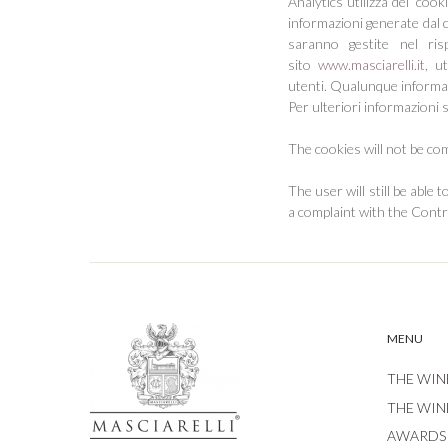
Analytics utilizza dei “coo
informazioni generate dal c
saranno gestite nel risp
sito
www.masciarelli.it
, u
utenti. Qualunque informa
Per ulteriori informazioni s
The cookies will not be co
The user will still be able
a complaint with the Contr
MENU
THE WIN
THE WIN
AWARDS