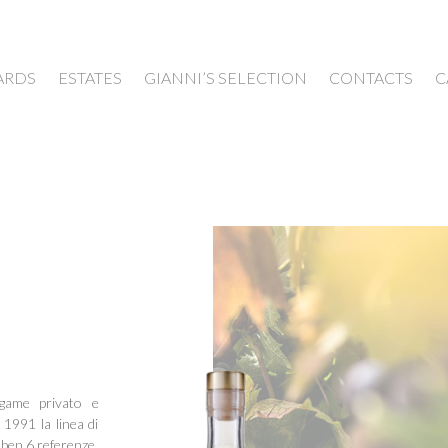
ARDS
ESTATES
GIANNI’S SELECTION
CONTACTS
C
legame privato e
1991 la linea di
ben 6 referenze,