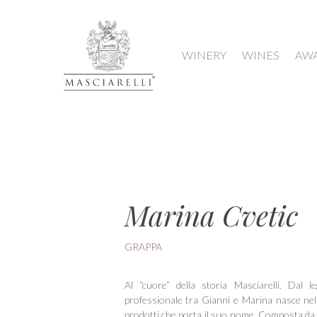
WINERY
WINES
AW
Hit enter to search or ESC to close
Marina Cvetic
GRAPPA
Al “cuore” della storia Masciarelli. Dal 
professionale tra Gianni e Marina nasce nel 
prodotti che porta il suo nome. Composta da 