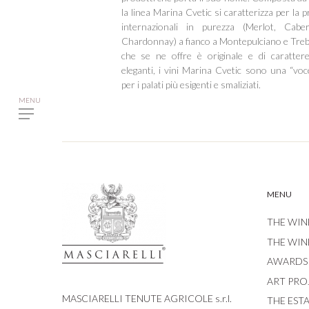
la linea Marina Cvetic si caratterizza per la p
internazionali in purezza (Merlot, Cabe
Chardonnay) a fianco a Montepulciano e Trebb
che se ne offre è originale e di carattere
eleganti, i vini Marina Cvetic sono una “voc
per i palati più esigenti e smaliziati.
MENU
THE WIN
THE WIN
AWARDS
ART PRO
MASCIARELLI TENUTE AGRICOLE s.r.l.
THE EST