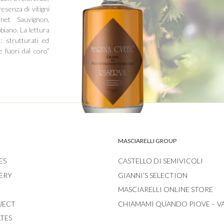
resenza di vitigni
rnet Sauvignon,
iano. La lettura
: strutturati ed
e fuori dal coro”
MASCIARELLI GROUP
ES
CASTELLO DI SEMIVICOLI
ERY
GIANNI’S SELECTION
MASCIARELLI ONLINE STORE
JECT
CHIAMAMI QUANDO PIOVE – V
ATES