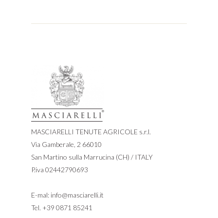
MASCIARELLI TENUTE AGRICOLE s.r.l.
Via Gamberale, 2 66010
San Martino sulla Marrucina (CH) / ITALY
P.iva 02442790693
E-mal:
info@masciarelli.it
Tel.
+39 0871 85241