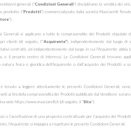
ondizioni generali (“
Condizioni Generali
“) disciplinano la vendita dei vini,
tro prodotto (“
Prodotti
“) commercializzato dalla società Masciarelli Tenute A
tore
”).
i Generali si applicano a tutte le compravendite dei Prodotti stipulate 
ri clienti (di seguito, l'”
Acquirente”
), indipendentemente dal luogo di 
lativi contratti, ed indipendentemente dal luogo in cui l’Acquirente abbia l
a, o il proprio centro di interessi. Le Condizioni Generali trovano app
a natura fisica o giuridica dell’Acquirente o dall’acquisto dei Prodotti a 
 è tenuto a leggere attentamente le presenti Condizioni Generali, nonc
vanti ai fini della compravendita dei Prodotti pubblicate dal Venditore sul pro
na web: https://www.masciarelli.it (di seguito, il “
Sito
”).
vio o l’accettazione di una proposta contrattuale per l’acquisto dei Prodotti
isto, l’Acquirente si impegna a rispettare le presenti Condizioni Generali.