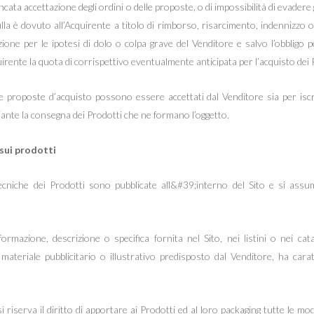
cata accettazione degli ordini o delle proposte, o di impossibilità di evadere 
lla è dovuto all’Acquirente a titolo di rimborso, risarcimento, indennizzo o
ezione per le ipotesi di dolo o colpa grave del Venditore e salvo l’obbligo p
quirente la quota di corrispettivo eventualmente anticipata per l’acquisto dei 
le proposte d’acquisto possono essere accettati dal Venditore sia per iscri
ante la consegna dei Prodotti che ne formano l’oggetto.
 sui prodotti
ecniche dei Prodotti sono pubblicate all&#39;interno del Sito e si ass
formazione, descrizione o specifica fornita nel Sito, nei listini o nei cat
materiale pubblicitario o illustrativo predisposto dal Venditore, ha ca
i riserva il diritto di apportare ai Prodotti ed al loro packaging tutte le mod