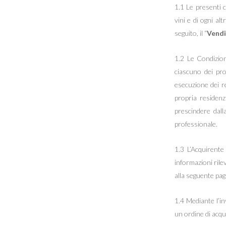
1.1 Le presenti c
vini e di ogni al
seguito, il “
Vendi
1.2 Le Condizion
ciascuno dei prop
esecuzione dei re
propria residenz
prescindere dall
professionale.
1.3 L’Acquirente
informazioni rile
alla seguente pagi
Hit enter to search or ESC to close
1.4 Mediante l’in
un ordine di acqu