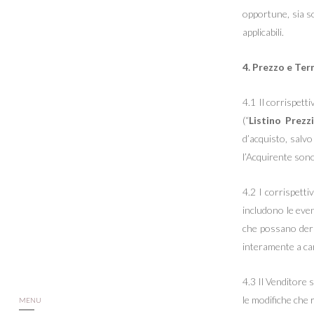
opportune, sia sot
applicabili.
4. Prezzo e Te
4.1 Il corrispetti
(“
Listino Prezzi
d’acquisto, salvo
l’Acquirente sono
4.2 I corrispetti
includono le event
che possano deriv
interamente a car
4.3 Il Venditore s
le modifiche che 