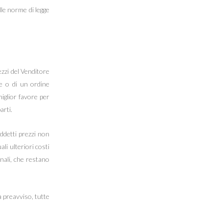
lle norme di legge
rezzi del Venditore
le o di un ordine
miglior favore per
arti.
uddetti prezzi non
li ulteriori costi
nali, che restano
za preavviso, tutte