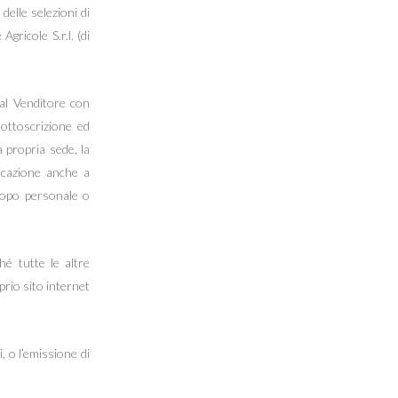
 delle selezioni di
gricole S.r.l. (di
dal Venditore con
sottoscrizione ed
a propria sede, la
licazione anche a
scopo personale o
hé tutte le altre
prio sito internet
, o l’emissione di