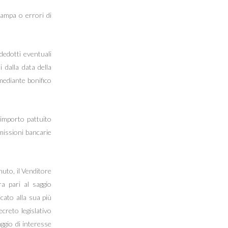
tampa o errori di
(dedotti eventuali
 dalla data della
mediante bonifico
’importo pattuito
missioni bancarie
uto, il Venditore
ra pari al saggio
cato alla sua più
creto legislativo
aggio di interesse