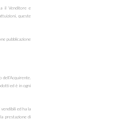
a il Venditore e
ttuizioni, queste
done pubblicazione
o dell’Acquirente.
dotti ed è in ogni
vendibili ed ha la
lla prestazione di