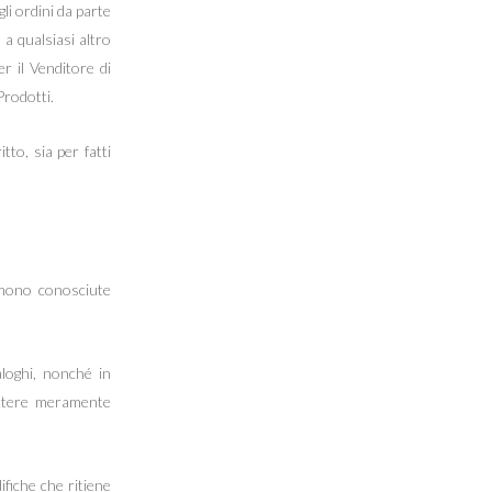
gli ordini da parte
 a qualsiasi altro
er il Venditore di
Prodotti.
tto, sia per fatti
umono conosciute
aloghi, nonché in
rattere meramente
ifiche che ritiene