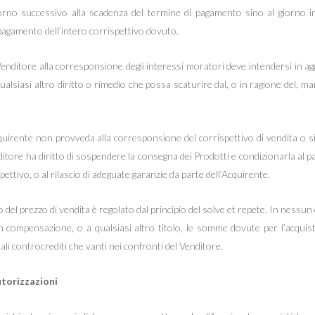
orno successivo alla scadenza del termine di pagamento sino al giorno in
o pagamento dell’intero corrispettivo dovuto.
l Venditore alla corresponsione degli interessi moratori deve intendersi in ag
qualsiasi altro diritto o rimedio che possa scaturire dal, o in ragione del,
uirente non provveda alla corresponsione del corrispettivo di vendita o sia
ditore ha diritto di sospendere la consegna dei Prodotti e condizionarla al 
pettivo, o al rilascio di adeguate garanzie da parte dell’Acquirente.
 del prezzo di vendita è regolato dal principio del solve et repete. In nessun
n compensazione, o a qualsiasi altro titolo, le somme dovute per l’acquist
ali controcrediti che vanti nei confronti del Venditore.
utorizzazioni