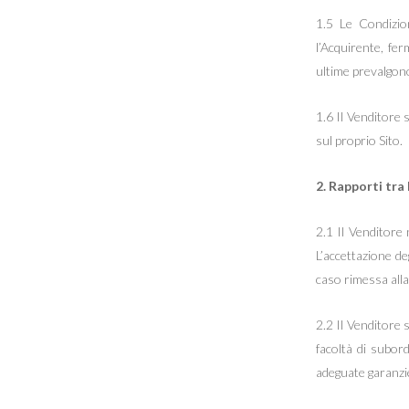
1.5 Le Condizio
l’Acquirente, fer
ultime prevalgono
1.6 Il Venditore 
sul proprio Sito.
2. Rapporti tra 
2.1 Il Venditore 
L’accettazione deg
caso rimessa alla
2.2 Il Venditore s
facoltà di subord
adeguate garanzie