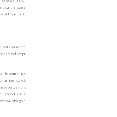
roprietà o riceva
pria cura e spese,
ed il transito dei
e dell’Acquirente,
ciali o nei propri
isca in nome e per
, smarrimento e/o
onsequenziali che
ei Prodotti che si
mo dall’obbligo di