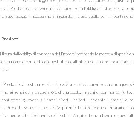
richiesto ai sensi di legge per permettere che l’Acquirente acquisti la p
hiesto i Prodotti compravenduti, l’Acquirente ha l’obbligo di ottenere, a pro
e le autorizzazioni necessarie al riguardo, incluse quelle per l’importazione 
i Prodotti
si libera dall’obbligo di consegna dei Prodotti mettendo la merce a disposizion
sca in nome e per conto di quest’ultimo, all’interno dei propri locali commer
ttivi.
 i Prodotti siano stati messi a disposizione dell’Acquirente o di chiunque ag
ltimo ai sensi della clausola 6.1 che precede, i rischi di perimento, furto
così come gli eventuali danni diretti, indiretti, incidentali, speciali o c
ai Prodotti, sono a carico dell’Acquirente. Le perdite o i deterioramenti d
ssivamente al trasferimento dei rischi all’Acquirente non liberano quest’ulti