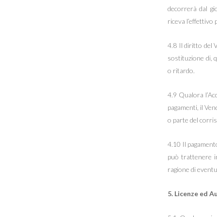
decorrerà dal gi
riceva l’effettiv
4.8 Il diritto de
sostituzione di, 
o ritardo.
4.9 Qualora l’Acq
pagamenti, il Ven
o parte del corris
4.10 Il pagamento
può trattenere i
ragione di eventu
5. Licenze ed A