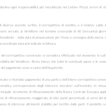
declina ogni responsabilità per inesattezze nel Listino Prezzi, errori di s
 diverso accordo scritto, il corrispettivo di vendita, o il relativo saldo 
essere versato al Venditore nel termine essenziale di 60 (sessanta) giorni
tecedente – dalla data di preparazione per l’invio o consegna della merce, 
 coordinate bancarie indicate in fattura.
 del corrispettivo convenuto si considera effettuato nel momento in cuil
onibilità del Venditore. Resta inteso che tutte le eventuali spese o le com
 del pagamento sono a carico dell’Acquirente.
ncato o ritardato pagamento di una parte o dell’intero corrispettivo conven
utomatica corresponsione degli interessi moratori sull’insoluto, in misu
principale strumento di rifinanziamento della Banca Centrale Europea appli
e di rifinanziamento, maggiorato di otto punti percentuali, ai sensi del de
sso di interesse altrimenti stabilito per iscritto dalle parti. Il predetto s