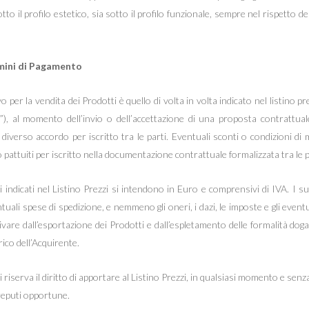
to il profilo estetico, sia sotto il profilo funzionale, sempre nel rispetto de
rmini di Pagamento
vo per la vendita dei Prodotti è quello di volta in volta indicato nel listino p
”), al momento dell’invio o dell’accettazione di una proposta contrattua
 diverso accordo per iscritto tra le parti. Eventuali sconti o condizioni di 
 pattuiti per iscritto nella documentazione contrattuale formalizzata tra le p
vi indicati nel Listino Prezzi si intendono in Euro e comprensivi di IVA. I s
uali spese di spedizione, e nemmeno gli oneri, i dazi, le imposte e gli eventua
are dall’esportazione dei Prodotti e dall’espletamento delle formalità doga
ico dell’Acquirente.
i riserva il diritto di apportare al Listino Prezzi, in qualsiasi momento e sen
reputi opportune.