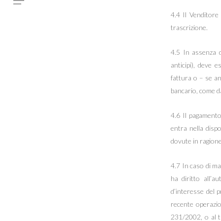
4.4 Il Venditore 
trascrizione.
4.5 In assenza di
anticipi), deve 
fattura o – se an
bancario, come da
4.6 Il pagamento
entra nella disp
dovute in ragione
4.7 In caso di ma
ha diritto all’a
d’interesse del 
recente operazion
231/2002, o al ta