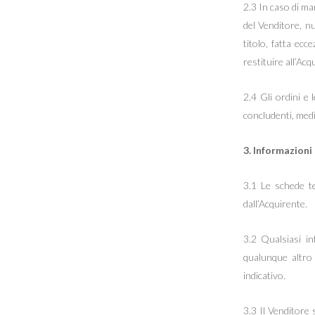
2.3 In caso di man
del Venditore, nu
titolo, fatta ecc
restituire all’Ac
2.4 Gli ordini e 
concludenti, medi
3. Informazioni
3.1 Le schede t
dall’Acquirente.
3.2 Qualsiasi in
qualunque altro 
indicativo.
3.3 Il Venditore s