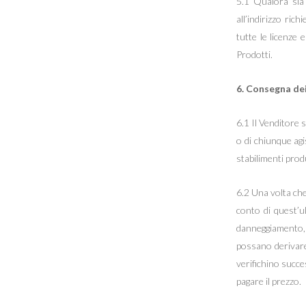
5.1 Qualora sia 
all’indirizzo ric
tutte le licenze 
Prodotti.
6. Consegna de
6.1 Il Venditore 
o di chiunque agi
stabilimenti produ
6.2 Una volta che
conto di quest’u
danneggiamento, 
possano derivare 
verifichino succe
pagare il prezzo.