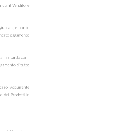
 cui il Venditore
giunta a, e non in
 mancato pagamento
 in ritardo con i
pagamento di tutto
 caso l’Acquirente
o dei Prodotti in