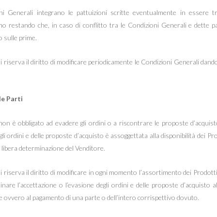
ni Generali integrano le pattuizioni scritte eventualmente in essere tr
mo restando che, in caso di conflitto tra le Condizioni Generali e dette pa
 sulle prime.
si riserva il diritto di modificare periodicamente le Condizioni Generali dan
le Parti
non è obbligato ad evadere gli ordini o a riscontrare le proposte d’acquist
li ordini e delle proposte d’acquisto è assoggettata alla disponibilità dei Pro
 libera determinazione del Venditore.
i riserva il diritto di modificare in ogni momento l’assortimento dei Prodotti 
inare l’accettazione o l’evasione degli ordini e delle proposte d’acquisto a
 ovvero al pagamento di una parte o dell’intero corrispettivo dovuto.