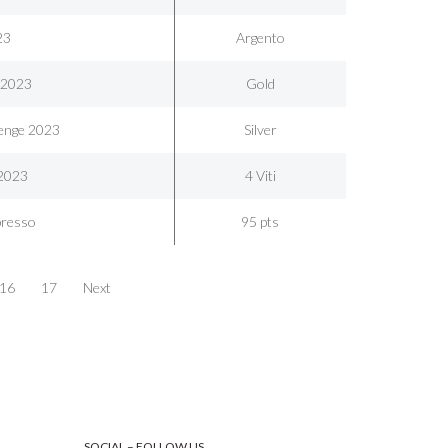
23
Argento
 2023
Gold
enge 2023
Silver
 2023
4 Viti
presso
95 pts
16
17
Next
SOCIAL – FOLLOW US