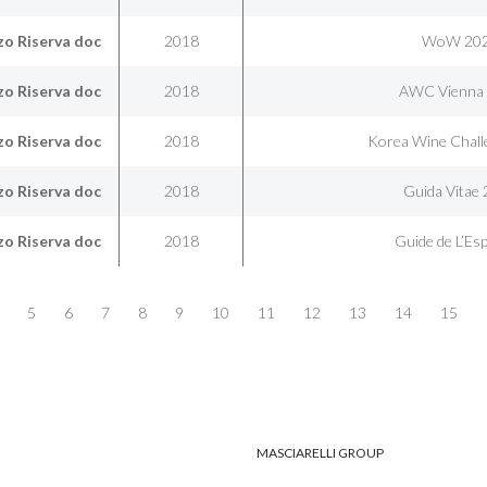
o Riserva doc
2018
WoW 20
o Riserva doc
2018
AWC Vienna
o Riserva doc
2018
Korea Wine Chall
o Riserva doc
2018
Guida Vitae
o Riserva doc
2018
Guide de L’Es
5
6
7
8
9
10
11
12
13
14
15
MASCIARELLI GROUP