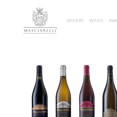
WINERY
WINES
AW
Hit enter to search or ESC to close