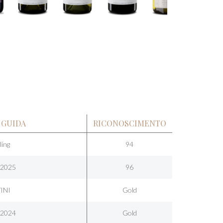
 GUIDA
RICONOSCIMENTO
ling
94
 2025
96
INI
Gold
 2024
Gold