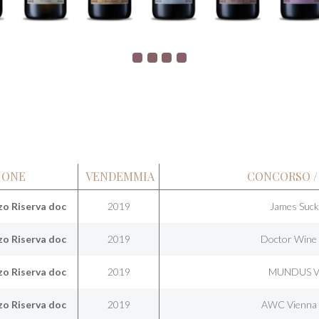
IONE
VENDEMMIA
CONCORSO /
o Riserva doc
2019
James Suck
o Riserva doc
2019
Doctor Wine
o Riserva doc
2019
MUNDUS V
o Riserva doc
2019
AWC Vienna