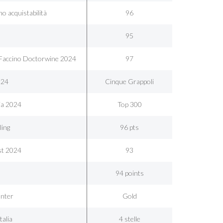
no acquistabilità
96
95
| Faccino Doctorwine 2024
97
024
Cinque Grappoli
lia 2024
Top 300
ling
96 pts
st 2024
93
94 points
nter
Gold
talia
4 stelle