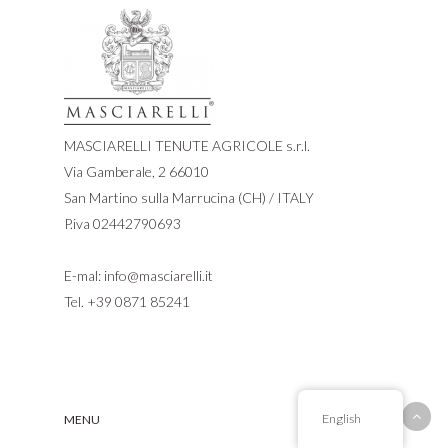
MASCIARELLI TENUTE AGRICOLE s.r.l.
Via Gamberale, 2 66010
San Martino sulla Marrucina (CH) / ITALY
P.iva 02442790693
E-mal:
info@masciarelli.it
Tel.
+39 0871 85241
English
MENU