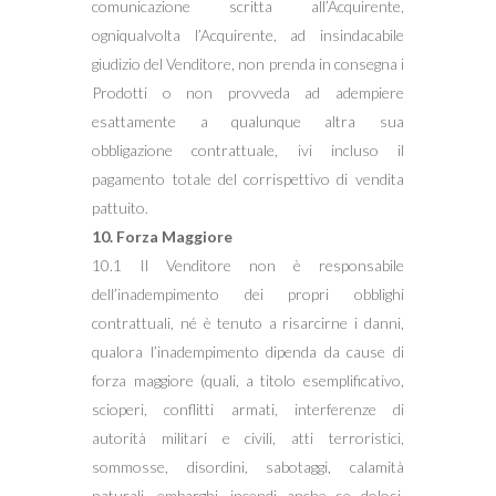
comunicazione scritta all’Acquirente,
ogniqualvolta l’Acquirente, ad insindacabile
giudizio del Venditore, non prenda in consegna i
Prodotti o non provveda ad adempiere
esattamente a qualunque altra sua
obbligazione contrattuale, ivi incluso il
pagamento totale del corrispettivo di vendita
pattuito.
10. Forza Maggiore
10.1 Il Venditore non è responsabile
dell’inadempimento dei propri obblighi
contrattuali, né è tenuto a risarcirne i danni,
qualora l’inadempimento dipenda da cause di
forza maggiore (quali, a titolo esemplificativo,
scioperi, conflitti armati, interferenze di
autorità militari e civili, atti terroristici,
sommosse, disordini, sabotaggi, calamità
naturali, embarghi, incendi anche se dolosi,