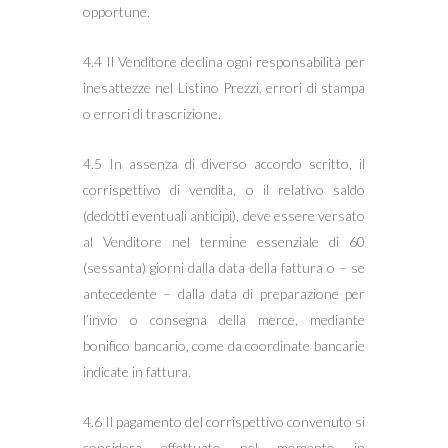
opportune.
4.4 Il Venditore declina ogni responsabilità per
inesattezze nel Listino Prezzi, errori di stampa
o errori di trascrizione.
4.5 In assenza di diverso accordo scritto, il
corrispettivo di vendita, o il relativo saldo
(dedotti eventuali anticipi), deve essere versato
al Venditore nel termine essenziale di 60
(sessanta) giorni dalla data della fattura o – se
antecedente – dalla data di preparazione per
l’invio o consegna della merce, mediante
bonifico bancario, come da coordinate bancarie
indicate in fattura.
4.6 Il pagamento del corrispettivo convenuto si
considera effettuato nel momento in